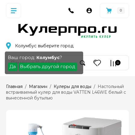
0
Колумбус
выберите город
Ваш город:
?
Колумбус
0
Да
Выбрать другой город
Главная
  /  
Магазин
  /  
Кулеры для воды
  /  Настольный 
встраиваемый кулер для воды VATTEN L46WE белый с 
вынесенной бутылью