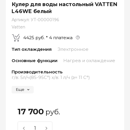
Кулер для воды настольный VATTEN
L46WE белый
Артикул:
УТ-00000196
Vatten
4425 руб. * 4 платежа
Тип охлаждения
Электронное
Основные функции
Нагрев и охлаждение
Производительность
г/в: 5л/ч(85-95C°) х/в: 1 л/ч (≥= 11 C°)
Оплатите сейчас только
Еще
25% стоимости покупки
17 700
руб.