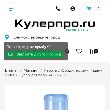
0
Колумбус
выберите город
Ваш город:
?
Колумбус
0
Да
Выбрать другой город
Главная
  /  
Магазин
  /  
Работа с Юридическими лицами 
и ИП
  /  Кулер для воды ABS D270E