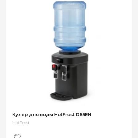
Кулер для воды HotFrost D65EN
HotFrost