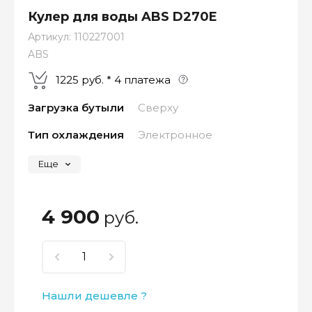
Кулер для воды ABS D270E
Артикул:
110227001
ABS
1225 руб. * 4 платежа
Загрузка бутыли
Сверху
Тип охлаждения
Электронное
Оплатите сейчас только
Еще
25% стоимости покупки
4 900
руб.
Нашли дешевле ?