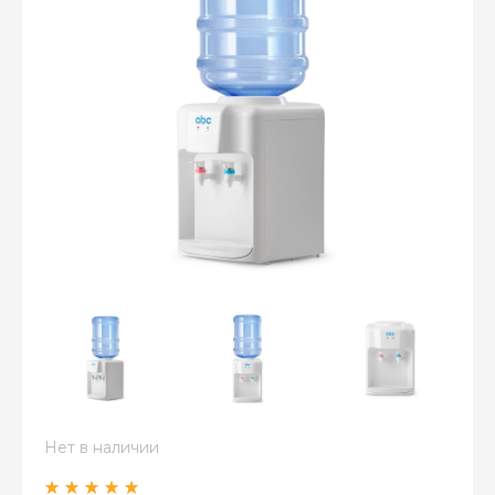
Оплатите сейчас только
25% стоимости покупки
–
–
–
25%
25%
25%
25%
Нет в наличии
Платеж
Через 2
Через 4
Через 6
сегодня
недели
недели
недель