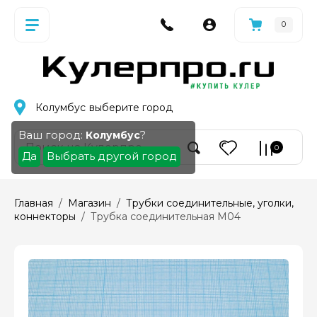
0
Колумбус
выберите город
Ваш город:
?
Колумбус
0
Да
Выбрать другой город
Главная
  /  
Магазин
  /  
Трубки соединительные, уголки, 
коннекторы
  /  Трубка соединительная M04