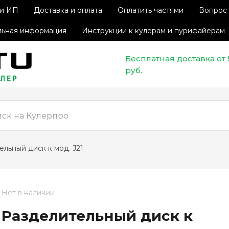
 и ИП
Доставка и оплата
Оплатить частями
Вопрос 
ьная информация
Инструкции к кулерам и пурифайерам
Бесплатная доставка от
руб.
тельный диск к мод. J21
Нет в наличии
Разделительный диск к