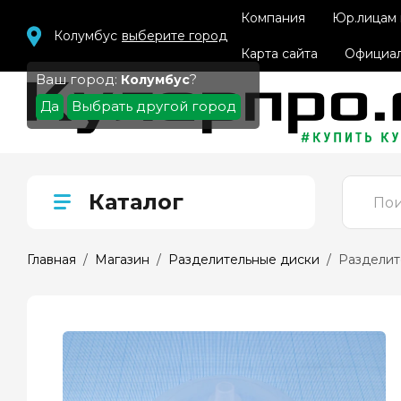
Компания
Юр.лицам
Колумбус
выберите город
Карта сайта
Официал
Ваш город:
?
Колумбус
Да
Выбрать другой город
Каталог
Главная
  /  
Магазин
  /  
Разделительные диски
  /  Раздели