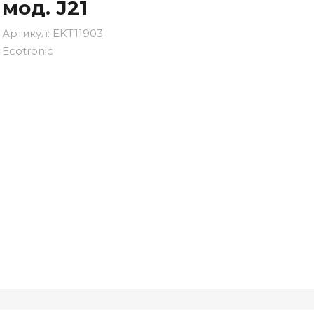
мод. J21
Артикул:
EKT11903
Ecotronic