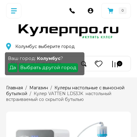
0
Колумбус
выберите город
Ваш город:
?
Колумбус
0
Да
Выбрать другой город
Главная
  /  
Магазин
  /  
Кулеры настольные с выносной 
бутылкой
  /  Кулер VATTEN LD53JK  настольный 
встраиваемый со скрытой бутылью