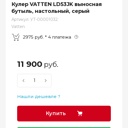
Кулер VATTEN LD53JK выносная
бутыль, настольный, серый
Артикул:
УТ-00001032
Vatten
2975 руб. * 4 платежа
Оплатите сейчас только
25% стоимости покупки
11 900
руб.
Нашли дешевле ?
–
–
–
25%
25%
25%
25%
Купить
Платеж
Через 2
Через 4
Через 6
сегодня
недели
недели
недель