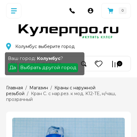
0
Колумбус
выберите город
Ваш город:
?
Колумбус
0
Да
Выбрать другой город
Главная
  /  
Магазин
  /  
Краны с наружной 
резьбой
  /  Кран С. с нар.рез. к мод. K12-TE, н/чаш, 
прозрачный