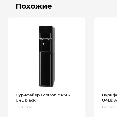
Похожие
Пурифайер Ecotronic P50-
Пурифа
U4L black
U4LE wh
Ecotronic
Ecotroni