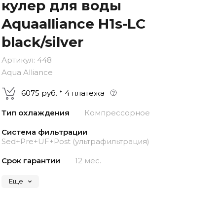
кулер для воды
–
–
–
25%
25%
25%
25%
Aquaalliance H1s-LС
Платеж
Через 2
Через 4
Через 6
сегодня
недели
недели
недель
black/silver
Артикул:
448
Aqua Alliance
6075 руб. * 4 платежа
Тип охлаждения
Компрессорное
Система фильтрации
Sed+Pre+UF+Post (ультрафильтрация)
Срок гарантии
12 мес.
Еще