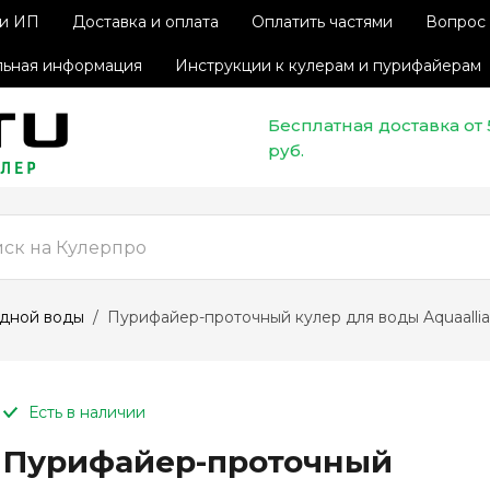
 и ИП
Доставка и оплата
Оплатить частями
Вопрос 
ьная информация
Инструкции к кулерам и пурифайерам
Бесплатная доставка от
руб.
Оплатите сейчас только
25% стоимости покупки
одной воды
  /  Пурифайер-проточный кулер для воды Aquaallian
Есть в наличии
Пурифайер-проточный