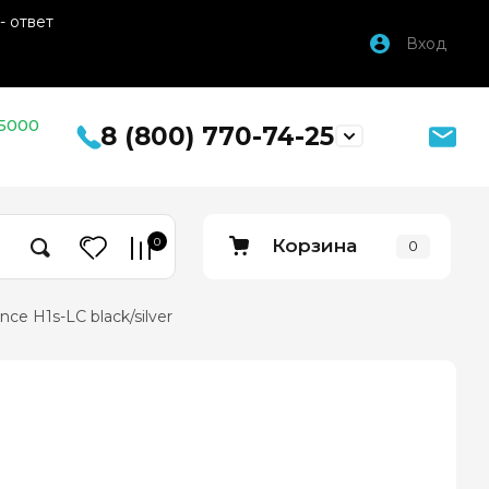
- ответ
Вход
 5000
8 (800) 770-74-25
0
Корзина
0
ce H1s-LС black/silver