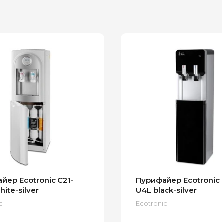
йер Ecotronic C21-
Пурифайер Ecotronic
ite-silver
U4L black-silver
c
Ecotronic