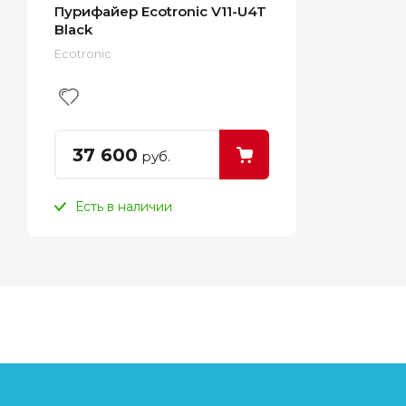
Пурифайер Ecotronic V11-U4T
Black
Ecotronic
37 600
руб.
Есть в наличии