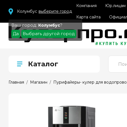
Компания
Юр.лицам
Колумбус
выберите город
Карта сайта
Официал
Ваш город:
?
Колумбус
Да
Выбрать другой город
Каталог
Главная
  /  
Магазин
  /  
Пурифайеры- кулер для водопров