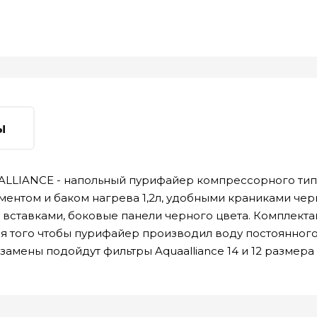
ы
LLIANCE - напольный пурифайер компрессорного типа
ентом и баком нагрева 1,2л, удобными краниками чер
вставками, боковые панели черного цвета. Комплектация
я. Для того чтобы пурифайер производил воду постоянно
амены подойдут фильтры Aquaalliance 14 и 12 размера 