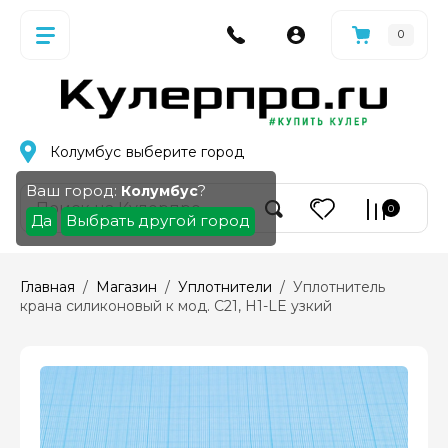
0
Колумбус
выберите город
Ваш город:
?
Колумбус
0
Да
Выбрать другой город
Главная
  /  
Магазин
  /  
Уплотнители
  /  Уплотнитель 
крана силиконовый к мод. C21, Н1-LE узкий