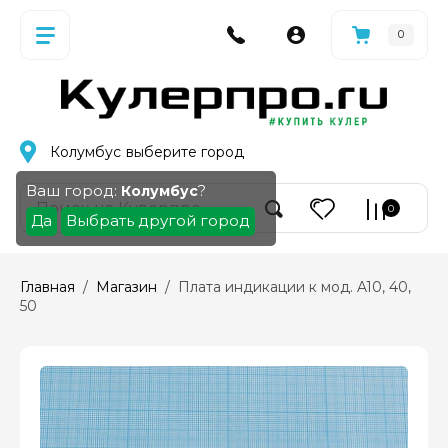
0
Колумбус
выберите город
Ваш город:
?
Колумбус
0
Да
Выбрать другой город
Главная
  /  
Магазин
  /  Плата индикации к мод. A10, 40, 
50