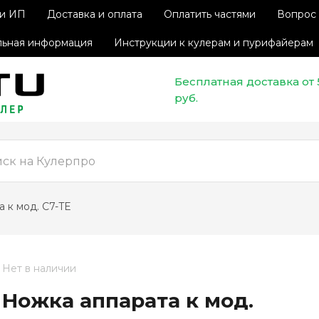
 и ИП
Доставка и оплата
Оплатить частями
Вопрос 
ьная информация
Инструкции к кулерам и пурифайерам
Бесплатная доставка от
руб.
а к мод. C7-TE
Нет в наличии
Ножка аппарата к мод.