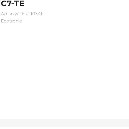
C7-TE
Артикул:
EKT10341
Ecotronic