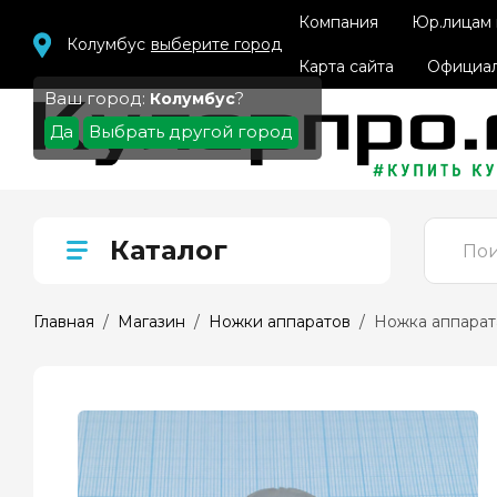
Компания
Юр.лицам
Колумбус
выберите город
Карта сайта
Официал
Ваш город:
?
Колумбус
Да
Выбрать другой город
Каталог
Главная
  /  
Магазин
  /  
Ножки аппаратов
  /  Ножка аппарат