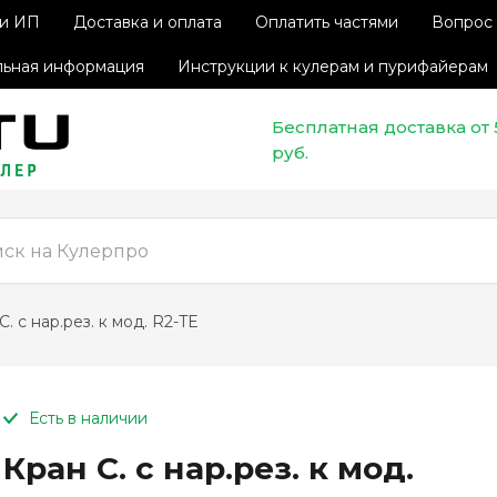
 и ИП
Доставка и оплата
Оплатить частями
Вопрос 
ьная информация
Инструкции к кулерам и пурифайерам
Бесплатная доставка от
руб.
 С. с нар.рез. к мод. R2-TE
Есть в наличии
Кран С. с нар.рез. к мод.