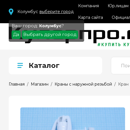
Компания
Юр.лицам
Колумбус
выберите город
Карта сайта
Официал
Ваш город:
?
Колумбус
Да
Выбрать другой город
Каталог
Главная
  /  
Магазин
  /  
Краны с наружной резьбой
  /  Кран