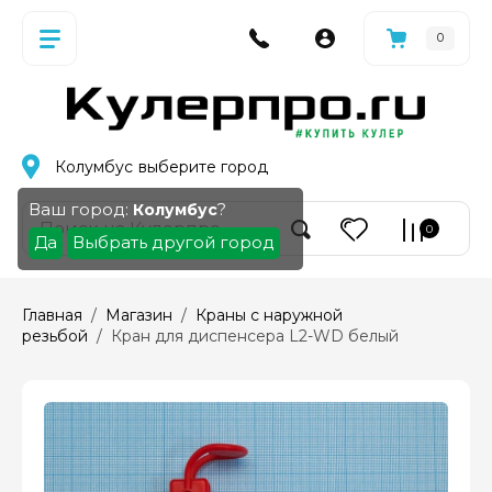
0
Колумбус
выберите город
Ваш город:
?
Колумбус
0
Да
Выбрать другой город
Главная
  /  
Магазин
  /  
Краны с наружной 
резьбой
  /  Кран для диспенсера L2-WD белый