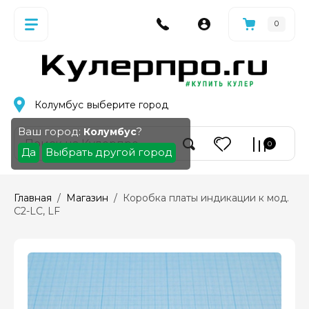
0
Колумбус
выберите город
Ваш город:
?
Колумбус
0
Да
Выбрать другой город
Главная
  /  
Магазин
  /  Коробка платы индикации к мод. 
С2-LC, LF