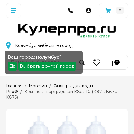
0
Колумбус
выберите город
Ваш город:
?
Колумбус
0
Да
Выбрать другой город
Главная
  /  
Магазин
  /  
Фильтры для воды 
Prio®
  /  Комплект картриджей KSet-10 (K871, K870, 
K875)