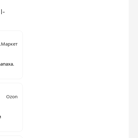
I-
.Маркет
апаха.
Ozon
и