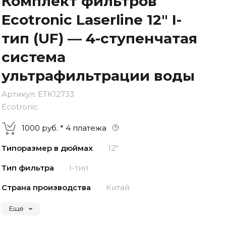
Комплект фильтров
Ecotronic Laserline 12″ I-
тип (UF) — 4-ступенчатая
–
–
–
25%
25%
25%
25%
система
Платеж
Через 2
Через 4
Через 6
сегодня
недели
недели
недель
ультрафильтрации воды
Артикул:
ETK12733
Ecotronic
1000 руб. * 4 платежа
Типоразмер в дюймах
12"
Тип фильтра
I-тип
Страна производства
Китай
Еще