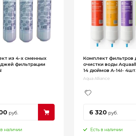
кт из 4-х сменных
Комплект фильтров 
иджей фильтрации
очистки воды Aquaall
N
14 дюймов A-14I- 4шт
Aqua Alliance
00
6 320
руб.
руб.
 в наличии
Есть в наличии