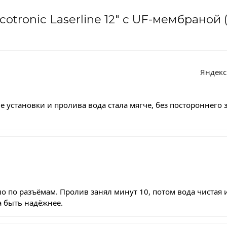
tronic Laserline 12″ с UF-мембраной (
Яндекс
 установки и пролива вода стала мягче, без постороннего з
о по разъёмам. Пролив занял минут 10, потом вода чистая 
а быть надёжнее.