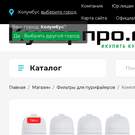
Компания
Юр.лицам
Колумбус
выберите город
Карта сайта
Официал
Ваш город:
?
Колумбус
Да
Выбрать другой город
Каталог
Главная
  /  
Магазин
  /  
Фильтры для пурифайеров
  /  Комп
New