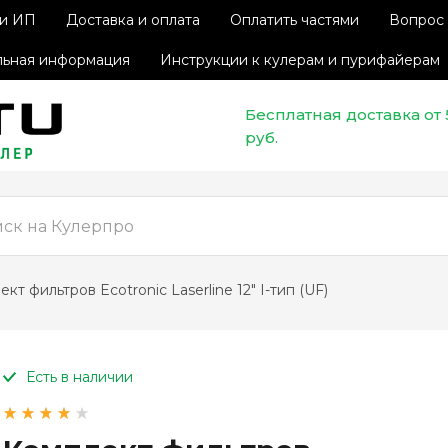
 и ИП
Доставка и оплата
Оплатить частями
Вопрос 
ьная информация
Инструкции к кулерам и пурифайерам
Бесплатная доставка от
руб.
лект фильтров Ecotronic Laserline 12" I-тип (UF)
Оплатите сейчас только
25% стоимости покупки
Есть в наличии