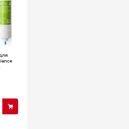
для
iance
.