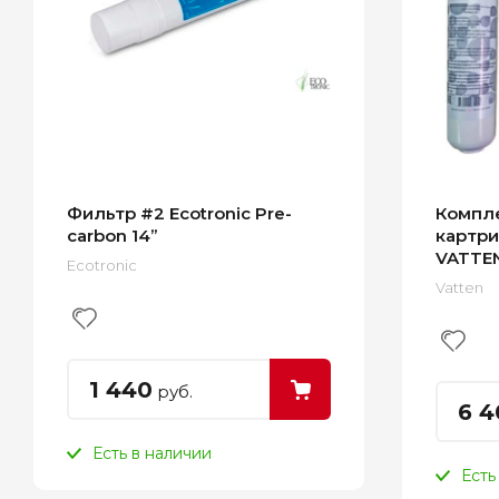
Фильтр #2 Ecotronic Pre-
Компле
carbon 14”
картр
VATTE
Ecotronic
Vatten
1 440
руб.
6 4
Есть в наличии
Есть