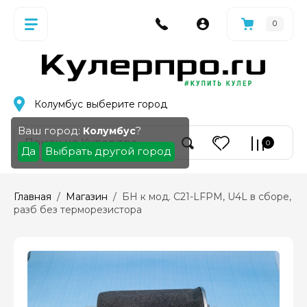
0
Колумбус
выберите город
Ваш город:
?
Колумбус
0
Да
Выбрать другой город
Главная
  /  
Магазин
  /  БН к мод. C21-LFPM, U4L в сборе, 
разб без терморезистора