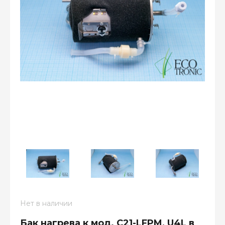
Оплатите сейчас только
25% стоимости покупки
–
–
–
25%
25%
25%
25%
Платеж
Через 2
Через 4
Через 6
Нет в наличии
сегодня
недели
недели
недель
Бак нагрева к мод. C21-LFPM, U4L в