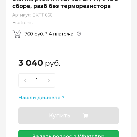
сборе, разб без терморезистора
Артикул:
EKT11666
Ecotronic
760 руб. * 4 платежа
Оплатите сейчас только
25% стоимости покупки
3 040
руб.
Нашли дешевле ?
–
–
–
25%
25%
25%
25%
Купить
Платеж
Через 2
Через 4
Через 6
сегодня
недели
недели
недель
Задать вопрос в WhatsApp