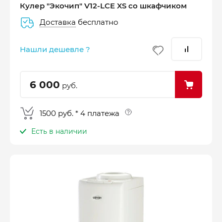
Кулер "Экочип" V12-LCE XS со шкафчиком
Доставка
бесплатно
–
–
–
25%
25%
25%
25%
Нашли дешевле ?
Платеж
Через 2
Через 4
Через 6
сегодня
недели
недели
недель
6 000
руб.
1500 руб. * 4 платежа
Есть в наличии