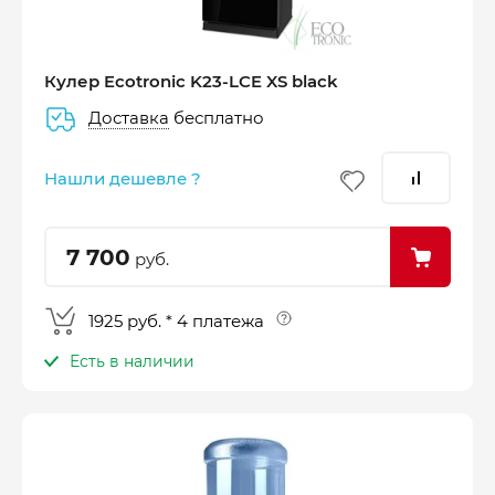
Кулер Ecotronic K23-LCE XS black
Доставка
бесплатно
–
–
–
25%
25%
25%
25%
Нашли дешевле ?
Платеж
Через 2
Через 4
Через 6
сегодня
недели
недели
недель
7 700
руб.
1925 руб. * 4 платежа
Есть в наличии