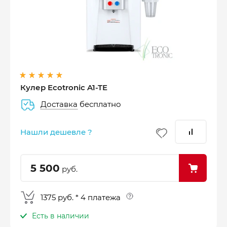
Оплатите сейчас только
25% стоимости покупки
Кулер Ecotronic A1-TE
Доставка
бесплатно
–
–
–
25%
25%
25%
25%
Нашли дешевле ?
Платеж
Через 2
Через 4
Через 6
сегодня
недели
недели
недель
5 500
руб.
1375 руб. * 4 платежа
Есть в наличии