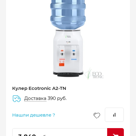
Оплатите сейчас только
25% стоимости покупки
Кулер Ecotronic A2-TN
Доставка
390 руб.
–
–
–
25%
25%
25%
25%
Нашли дешевле ?
Платеж
Через 2
Через 4
Через 6
сегодня
недели
недели
недель