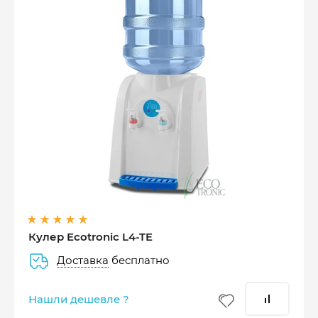
Оплатите сейчас только
25% стоимости покупки
Кулер Ecotronic L4-TE
Доставка
бесплатно
–
–
–
25%
25%
25%
25%
Нашли дешевле ?
Платеж
Через 2
Через 4
Через 6
сегодня
недели
недели
недель