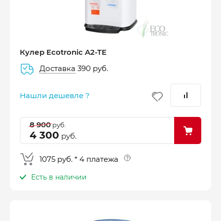
25% стоимости покупки
Кулер Ecotronic A2-TE
Доставка
390 руб.
–
–
–
25%
25%
25%
25%
Нашли дешевле ?
Платеж
Через 2
Через 4
Через 6
сегодня
недели
недели
недель
8 900
руб.
4 300
руб.
1075 руб. * 4 платежа
Есть в наличии