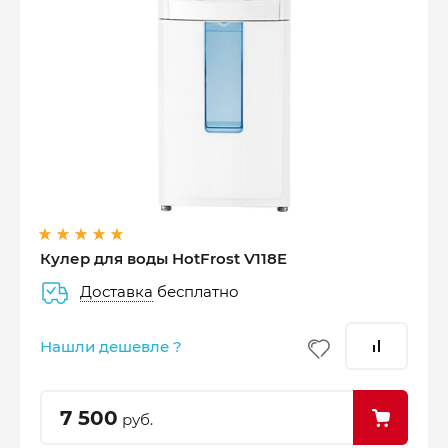
Оплатите сейчас только
25% стоимости покупки
Кулер для воды HotFrost V118E
Доставка
бесплатно
–
–
–
25%
25%
25%
25%
Нашли дешевле ?
Платеж
Через 2
Через 4
Через 6
сегодня
недели
недели
недель
7 500
руб.