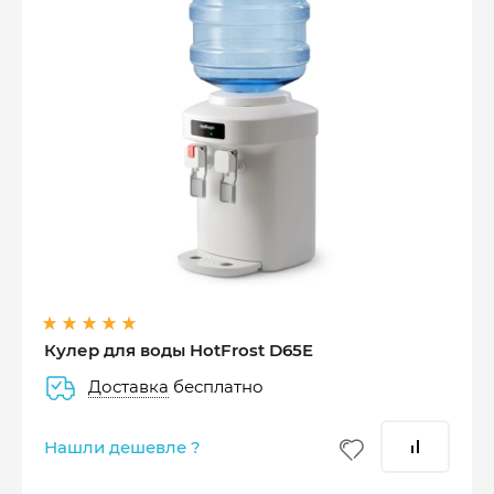
Оплатите сейчас только
25% стоимости покупки
Кулер для воды HotFrost D65E
Доставка
бесплатно
–
–
–
25%
25%
25%
25%
Нашли дешевле ?
Платеж
Через 2
Через 4
Через 6
сегодня
недели
недели
недель