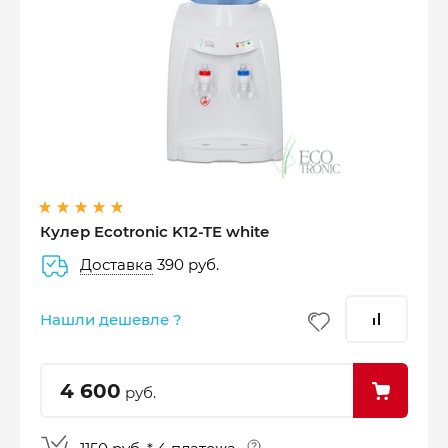
Оплатите сейчас только
25% стоимости покупки
Кулер Ecotronic K12-TE white
Доставка
390 руб.
–
–
–
25%
25%
25%
25%
Нашли дешевле ?
Платеж
Через 2
Через 4
Через 6
сегодня
недели
недели
недель
4 600
руб.