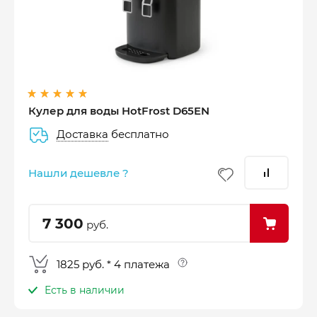
Оплатите сейчас только
25% стоимости покупки
Кулер для воды HotFrost D65EN
Доставка
бесплатно
–
–
–
25%
25%
25%
25%
Нашли дешевле ?
Платеж
Через 2
Через 4
Через 6
сегодня
недели
недели
недель
7 300
руб.
1825 руб. * 4 платежа
Есть в наличии