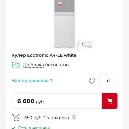
Оплатите сейчас только
25% стоимости покупки
Кулер Ecotronic A4-LE white
Доставка
бесплатно
–
–
–
25%
25%
25%
25%
Нашли дешевле ?
Платеж
Через 2
Через 4
Через 6
сегодня
недели
недели
недель
6 600
руб.
1650 руб. * 4 платежа
Есть в наличии