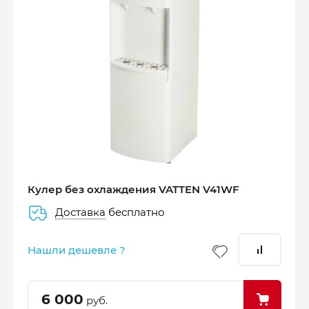
Оплатите сейчас только
25% стоимости покупки
Кулер без охлаждения VATTEN V41WF
Доставка
бесплатно
–
–
–
25%
25%
25%
25%
Нашли дешевле ?
Платеж
Через 2
Через 4
Через 6
сегодня
недели
недели
недель
6 000
руб.