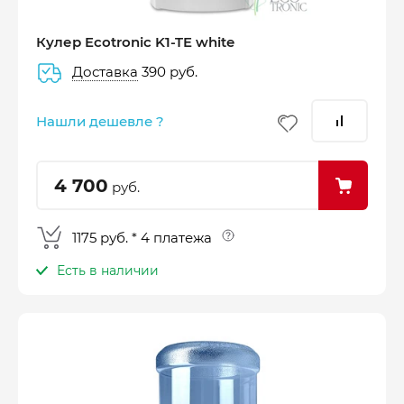
Кулер Ecotronic K1-TE white
Доставка
390 руб.
–
–
–
25%
25%
25%
25%
Нашли дешевле ?
Платеж
Через 2
Через 4
Через 6
сегодня
недели
недели
недель
4 700
руб.
1175 руб. * 4 платежа
Есть в наличии