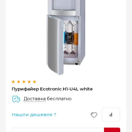
Оплатите сейчас только
25% стоимости покупки
Пурифайер Ecotronic H1-U4L white
Доставка
бесплатно
–
–
–
25%
25%
25%
25%
Нашли дешевле ?
Платеж
Через 2
Через 4
Через 6
сегодня
недели
недели
недель