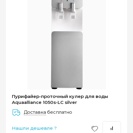
Оплатите сейчас только
25% стоимости покупки
Пурифайер-проточный кулер для воды
Aquaalliance 1050s-LC silver
Доставка
бесплатно
–
–
–
25%
25%
25%
25%
Нашли дешевле ?
Платеж
Через 2
Через 4
Через 6
сегодня
недели
недели
недель