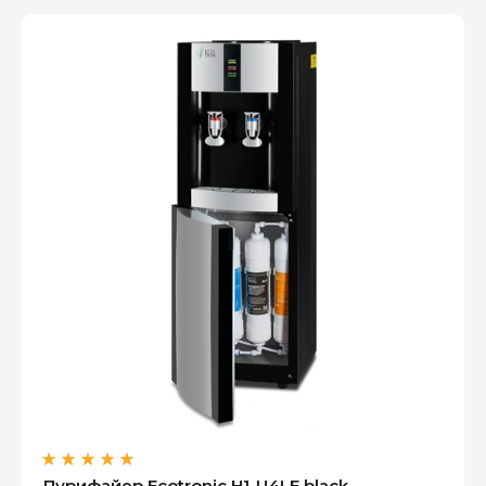
Оплатите сейчас только
25% стоимости покупки
Пурифайер Ecotronic H1-U4LE black