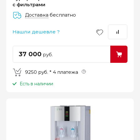
с фильтрами
Доставка
бесплатно
–
–
–
25%
25%
25%
25%
Нашли дешевле ?
Платеж
Через 2
Через 4
Через 6
сегодня
недели
недели
недель
37 000
руб.
9250 руб. * 4 платежа
Есть в наличии