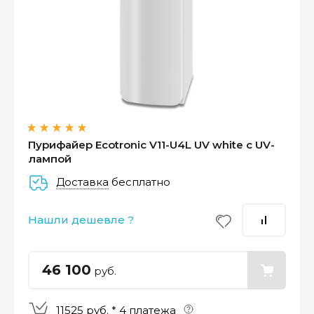
Оплатите сейчас только
25% стоимости покупки
Пурифайер Ecotronic V11-U4L UV white с UV-
лампой
Доставка
бесплатно
–
–
–
25%
25%
25%
25%
Нашли дешевле ?
Платеж
Через 2
Через 4
Через 6
сегодня
недели
недели
недель
46 100
руб.
11525 руб. * 4 платежа