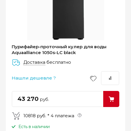
Оплатите сейчас только
25% стоимости покупки
Пурифайер-проточный кулер для воды
Aquaalliance 1050s-LC black
Доставка
бесплатно
–
–
–
25%
25%
25%
25%
Нашли дешевле ?
Платеж
Через 2
Через 4
Через 6
сегодня
недели
недели
недель
43 270
руб.
10818 руб. * 4 платежа
Есть в наличии