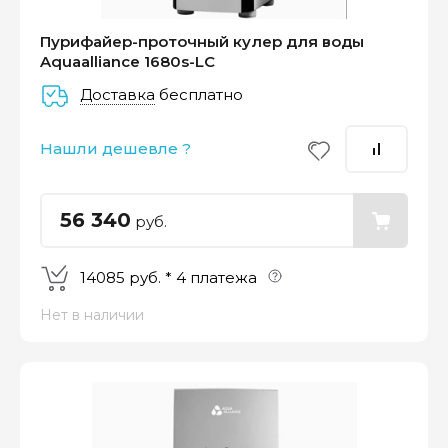
Пурифайер-проточный кулер для воды
Aquaalliance 1680s-LC
Доставка
бесплатно
–
–
–
25%
25%
25%
25%
Нашли дешевле ?
Платеж
Через 2
Через 4
Через 6
сегодня
недели
недели
недель
56 340
руб.
14085 руб. * 4 платежа
Нет в наличии