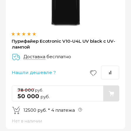
Оплатите сейчас только
25% стоимости покупки
Пурифайер Ecotronic V10-U4L UV black с UV-
лампой
Доставка
бесплатно
–
–
–
25%
25%
25%
25%
Нашли дешевле ?
Платеж
Через 2
Через 4
Через 6
сегодня
недели
недели
недель
78 000
руб.
50 000
руб.
12500 руб. * 4 платежа
Нет в наличии