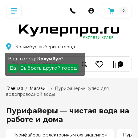
0
Колумбус
выберите город
Ваш город:
?
Колумбус
0
Да
Выбрать другой город
Главная
  /  
Магазин
  /  Пурифайеры- кулер для 
водопроводной воды
Пурифайеры — чистая вода на
работе и дома
Пурифайеры с электронным охлаждением
Пуриф