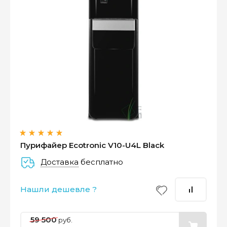
Оплатите сейчас только
25% стоимости покупки
Пурифайер Ecotronic V10-U4L Black
Доставка
бесплатно
–
–
–
25%
25%
25%
25%
Нашли дешевле ?
Платеж
Через 2
Через 4
Через 6
сегодня
недели
недели
недель
59 500
руб.