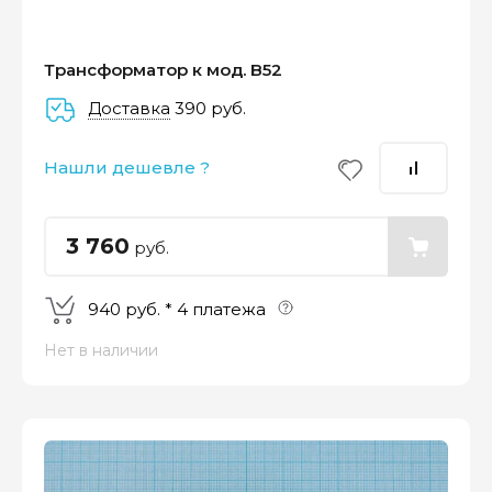
Трансформатор к мод. B52
Доставка
390 руб.
–
–
–
Нашли дешевле ?
25%
25%
25%
25%
2
Платеж
Через 2
Через 4
Через 6
Пла
сегодня
недели
недели
недель
сег
3 760
руб.
940 руб. * 4 платежа
Нет в наличии