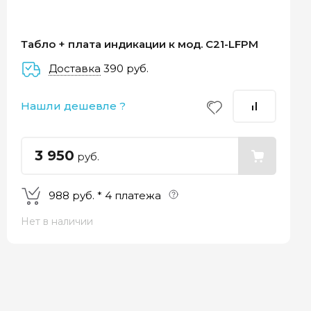
Табло + плата индикации к мод. C21-LFPM
Доставка
390 руб.
–
–
–
Нашли дешевле ?
5%
25%
25%
25%
теж
Через 2
Через 4
Через 6
одня
недели
недели
недель
3 950
руб.
988 руб. * 4 платежа
Нет в наличии