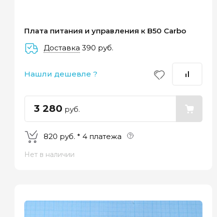
Плата питания и управления к B50 Carbo
Доставка
390 руб.
–
–
–
Нашли дешевле ?
25%
25%
25%
25%
Платеж
Через 2
Через 4
Через 6
сегодня
недели
недели
недель
3 280
руб.
820 руб. * 4 платежа
Нет в наличии