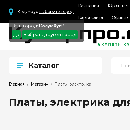
Компания
Юр.лицам
Колумбус
выберите город
Карта сайта
Официал
Ваш город:
?
Колумбус
Да
Выбрать другой город
Каталог
Главная
  /  
Магазин
  /  Платы, электрика
Платы, электрика для