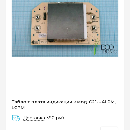
Оплатите сейчас только
25% стоимости покупки
Табло + плата индикации к мод. C21-U4LPM,
LCPM
Доставка
390 руб.
–
–
–