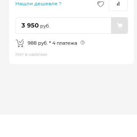
Нашли дешевле ?
25%
25%
25%
25%
Платеж
Через 2
Через 4
Через 6
сегодня
недели
недели
недель
3 950
руб.
988 руб. * 4 платежа
Нет в наличии